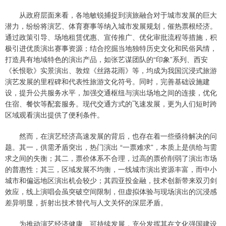
从政府层面来看，各地敏锐捕捉到演旅融合对于城市发展的巨大
潜力，纷纷将演艺、体育赛事等纳入城市发展规划，催热票根经济。
通过政策引导、场地租赁优惠、宣传推广、优化审批流程等措施，积
极引进优质演出赛事资源；结合挖掘当地独特历史文化和民俗风情，
打造具有地域特色的演出产品，如张艺谋团队的“印象”系列、西安
《长恨歌》实景演出、敦煌《丝路花雨》等，均成为我国沉浸式旅游
演艺发展的里程碑和代表性旅游文化符号。同时，完善基础设施建
设，提升公共服务水平，加强交通枢纽与演出场地之间的连接，优化
住宿、餐饮等配套服务。现代交通方式的飞速发展，更为人们短时跨
区域观看演出提供了便利条件。
然而，在演艺经济高速发展的背后，也存在着一些亟待解决的问
题。其一，供需矛盾突出，热门演出 “一票难求”，本质上是供给与需
求之间的失衡；其二，票价体系不合理，过高的票价削弱了演出市场
的普惠性；其三，区域发展不均衡，一线城市演出资源丰富，而中小
城市和偏远地区演出机会较少；其四亚投金融，技术创新带来双刃剑
效应，线上演唱会虽突破空间限制，但虚拟体验与现场演出的沉浸感
差异明显，折射出技术替代与人文关怀的深层矛盾。
为推动演艺经济健康、可持续发展，充分发挥其在文化强国建设