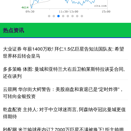
热点资讯
大业证券 年薪1400万欧! 拜仁1.5亿巨星告知法国队友: 希望
世界杯后转会皇马
多多策略 体图: 曼城和亚特兰大右后卫帕莱斯特拉谈妥合同,
还在谈判
云燚网 华尔街大鳄警告：美股崩盘和衰退已是“定时炸弹”，
可转向金银投资
乾盘配资 主持人: 对于中立球迷而言, 阿森纳夺冠比曼城更值
得期待
秒配网 米兰输球夜内讧? 7000万巨星不满被换下! 拒主帅拥