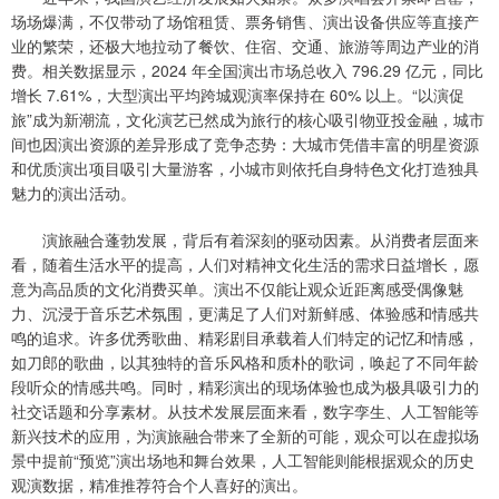
场场爆满，不仅带动了场馆租赁、票务销售、演出设备供应等直接产
业的繁荣，还极大地拉动了餐饮、住宿、交通、旅游等周边产业的消
费。相关数据显示，2024 年全国演出市场总收入 796.29 亿元，同比
增长 7.61%，大型演出平均跨城观演率保持在 60% 以上。“以演促
旅”成为新潮流，文化演艺已然成为旅行的核心吸引物亚投金融，城市
间也因演出资源的差异形成了竞争态势：大城市凭借丰富的明星资源
和优质演出项目吸引大量游客，小城市则依托自身特色文化打造独具
魅力的演出活动。
演旅融合蓬勃发展，背后有着深刻的驱动因素。从消费者层面来
看，随着生活水平的提高，人们对精神文化生活的需求日益增长，愿
意为高品质的文化消费买单。演出不仅能让观众近距离感受偶像魅
力、沉浸于音乐艺术氛围，更满足了人们对新鲜感、体验感和情感共
鸣的追求。许多优秀歌曲、精彩剧目承载着人们特定的记忆和情感，
如刀郎的歌曲，以其独特的音乐风格和质朴的歌词，唤起了不同年龄
段听众的情感共鸣。同时，精彩演出的现场体验也成为极具吸引力的
社交话题和分享素材。从技术发展层面来看，数字孪生、人工智能等
新兴技术的应用，为演旅融合带来了全新的可能，观众可以在虚拟场
景中提前“预览”演出场地和舞台效果，人工智能则能根据观众的历史
观演数据，精准推荐符合个人喜好的演出。