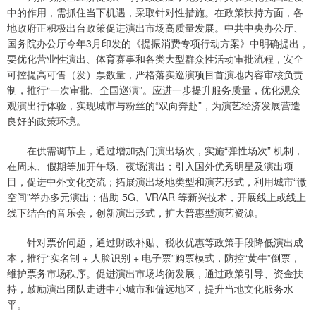
中的作用，需抓住当下机遇，采取针对性措施。在政策扶持方面，各
地政府正积极出台政策促进演出市场高质量发展。中共中央办公厅、
国务院办公厅今年3月印发的《提振消费专项行动方案》中明确提出，
要优化营业性演出、体育赛事和各类大型群众性活动审批流程，安全
可控提高可售（发）票数量，严格落实巡演项目首演地内容审核负责
制，推行“一次审批、全国巡演”。应进一步提升服务质量，优化观众
观演出行体验，实现城市与粉丝的“双向奔赴”，为演艺经济发展营造
良好的政策环境。
在供需调节上，通过增加热门演出场次，实施“弹性场次” 机制，
在周末、假期等加开午场、夜场演出；引入国外优秀明星及演出项
目，促进中外文化交流；拓展演出场地类型和演艺形式，利用城市“微
空间”举办多元演出；借助 5G、VR/AR 等新兴技术，开展线上或线上
线下结合的音乐会，创新演出形式，扩大普惠型演艺资源。
针对票价问题，通过财政补贴、税收优惠等政策手段降低演出成
本，推行“实名制 + 人脸识别 + 电子票”购票模式，防控“黄牛”倒票，
维护票务市场秩序。促进演出市场均衡发展，通过政策引导、资金扶
持，鼓励演出团队走进中小城市和偏远地区，提升当地文化服务水
平。