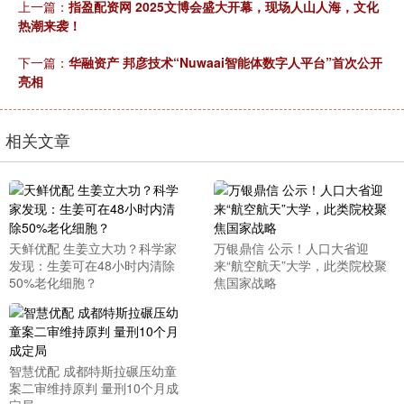
上一篇：
指盈配资网 2025文博会盛大开幕，现场人山人海，文化
热潮来袭！
下一篇：
华融资产 邦彦技术“Nuwaai智能体数字人平台”首次公开
亮相
相关文章
天鲜优配 生姜立大功？科学家
万银鼎信 公示！人口大省迎
发现：生姜可在48小时内清除
来“航空航天”大学，此类院校聚
50%老化细胞？
焦国家战略
智慧优配 成都特斯拉碾压幼童
案二审维持原判 量刑10个月成