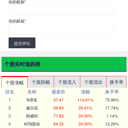
你的昵称
*
你的邮箱
*
提交评论
个股实时涨跌榜
个股跌幅
个股流入
个股流出
换手率
个股涨幅
排名
名称
最新价
涨幅
换手率
1
N津富
37.47
114.61%
75.90%
2
威尔高
39.83
20.01%
17.74%
3
锴威特
77.82
20.00%
1.14%
4
科翔股份
64.32
20.00%
12.20%