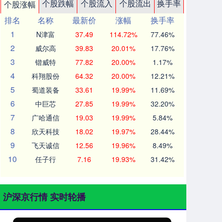
个股跌幅
个股流入
个股流出
换手率
个股涨幅
排名
名称
最新价
涨幅
换手率
1
N津富
37.49
114.72%
77.46%
2
威尔高
39.83
20.01%
17.76%
3
锴威特
77.82
20.00%
1.17%
4
科翔股份
64.32
20.00%
12.21%
5
蜀道装备
33.61
19.99%
11.69%
6
中巨芯
27.85
19.99%
32.20%
7
广哈通信
19.03
19.99%
5.84%
8
欣天科技
18.02
19.97%
28.44%
9
飞天诚信
12.56
19.96%
8.49%
10
任子行
7.16
19.93%
31.42%
沪深京行情 实时轮播