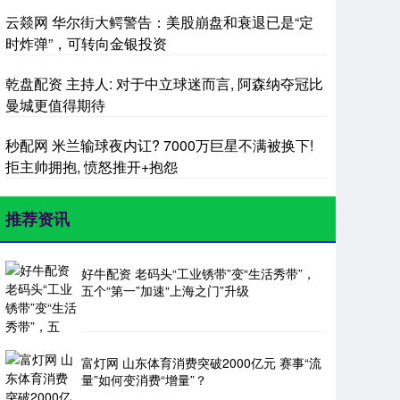
云燚网 华尔街大鳄警告：美股崩盘和衰退已是“定
时炸弹”，可转向金银投资
乾盘配资 主持人: 对于中立球迷而言, 阿森纳夺冠比
曼城更值得期待
秒配网 米兰输球夜内讧? 7000万巨星不满被换下!
拒主帅拥抱, 愤怒推开+抱怨
推荐资讯
好牛配资 老码头“工业锈带”变“生活秀带”，
五个“第一”加速“上海之门”升级
富灯网 山东体育消费突破2000亿元 赛事“流
量”如何变消费“增量”？