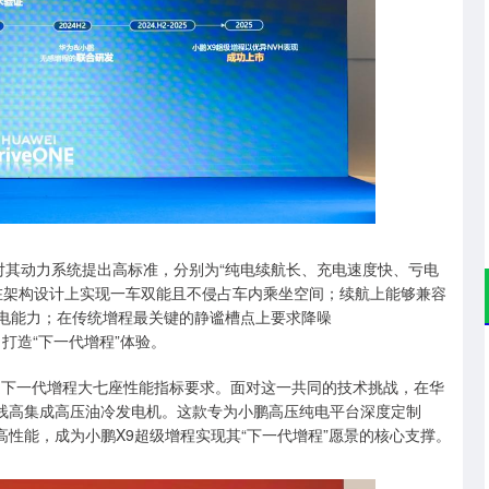
深证成指
14110.12
沪深3
-34.08
-0.24%
，对其动力系统提出高标准，分别为“纯电续航长、充电速度快、亏电
在架构设计上实现一车双能且不侵占车内乘坐空间；续航上能够兼容
保电能力；在传统增程最关键的静谧槽点上要求降噪
，打造“下一代增程”体验。
足下一代增程大七座性能指标要求。面对这一共同的技术挑战，在华
E全栈高集成高压油冷发电机。这款专为小鹏高压纯电平台深度定制
高性能，成为小鹏X9超级增程实现其“下一代增程”愿景的核心支撑。