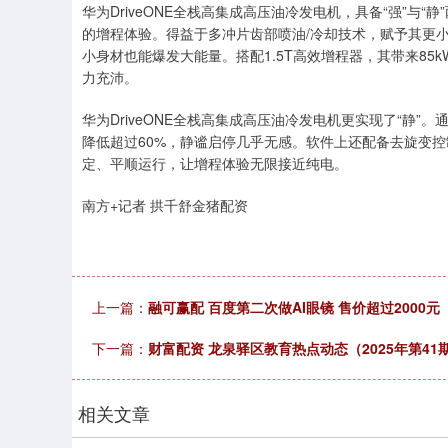
华为DriveONE全栈高集成高压油冷发电机，具备“强”与
的增程体验。得益于多冲片齿部喷油/冷却技术，赋予其更小的
小身材也能爆发大能量。搭配1.5T高效增程器，其带来8
力充沛。
华为DriveONE全栈高集成高压油冷发电机更实现了“静
降低超过60%，静谧启停几乎无感。软件上还配备去旋变
定、平顺运行，让增程体验无限接近纯电。
南方+记者 拱千舒金猪配资
上一篇：
融可赢配 百度第二次做AI眼镜 售价超过2000元
下一篇：
财富配资 龙泉驿区教育热点动态（2025年第41
相关文章