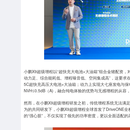
上证指数
3900.35
21.92
0.57%
小鹏X9超级增程以“超快充大电池+大油箱”组合金猪配资
动力足、综合能耗低、增程噪音低、空间集成高”，这要求
5C超快充高压大电池+大油箱；动力上实现大七座发电与
NVH≤0.5dB（A)，融合纯电体验的优势与无感增程的从容
然而，在小鹏X9超级增程研发之初，传统增程系统无法满
为的共同研发下，小鹏X9超级增程全球首发了DriveON
的“强心脏”，不仅实现了领先的功率密度，更以全面适配的