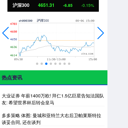
00
4651.31
北证50
11
-6.85
-0.15%
热点资讯
大业证券 年薪1400万欧! 拜仁1.5亿巨星告知法国队
友: 希望世界杯后转会皇马
多多策略 体图: 曼城和亚特兰大右后卫帕莱斯特拉
谈妥合同, 还在谈判