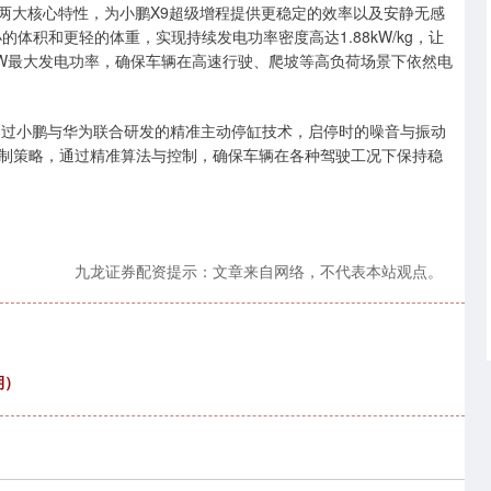
“静”两大核心特性，为小鹏X9超级增程提供更稳定的效率以及安静无感
体积和更轻的体重，实现持续发电功率密度高达1.88kW/kg，让
5kW最大发电功率，确保车辆在高速行驶、爬坡等高负荷场景下依然电
”。通过小鹏与华为联合研发的精准主动停缸技术，启停时的噪音与振动
控制策略，通过精准算法与控制，确保车辆在各种驾驶工况下保持稳
九龙证券配资提示：文章来自网络，不代表本站观点。
期）