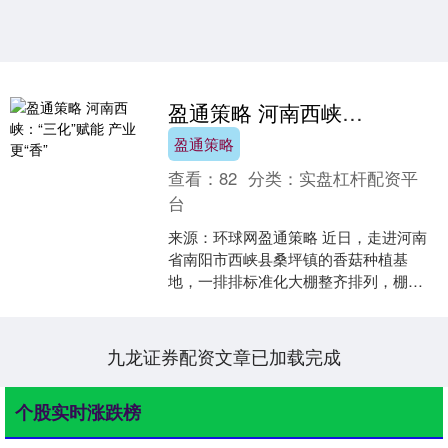
盈通策略 河南西峡：“三化”赋能 产业更“香”
盈通策略
查看：
82
分类：
实盘杠杆配资平
台
来源：环球网盈通策略 近日，走进河南
省南阳市西峡县桑坪镇的香菇种植基
地，一排排标准化大棚整齐排列，棚内
白花花的香菇挤满菌棒，菇农们穿梭其
间忙着采摘，脸上满是丰收....
九龙证券配资文章已加载完成
个股实时涨跌榜