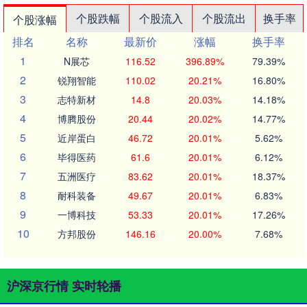
个股跌幅
个股流入
个股流出
换手率
个股涨幅
排名
名称
最新价
涨幅
换手率
1
N展芯
116.52
396.89%
79.39%
2
锐翔智能
110.02
20.21%
16.80%
3
志特新材
14.8
20.03%
14.18%
4
博腾股份
20.44
20.02%
14.77%
5
近岸蛋白
46.72
20.01%
5.62%
6
毕得医药
61.6
20.01%
6.12%
7
五洲医疗
83.62
20.01%
18.37%
8
耐科装备
49.67
20.01%
6.83%
9
一博科技
53.33
20.01%
17.26%
10
方邦股份
146.16
20.00%
7.68%
沪深京行情 实时轮播