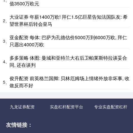
值3500万欧元
大业证券 年薪1400万欧! 拜仁1.5亿巨星告知法国队友: 希
2、
望世界杯后转会皇马
亚金配资 每体: 巴萨为孔德估价5000万到6000万欧, 拜仁
3、
只愿出4000万欧
多多策略 体图: 曼城和亚特兰大右后卫帕莱斯特拉谈妥合
4、
同, 还在谈判
俊升配资 前英格兰国脚: 贝林厄姆场上情绪外放非坏事, 收
5、
敛反而不好
九龙证券配资
实盘杠杆配资平台
专业实盘配资杠杆
友情链接：