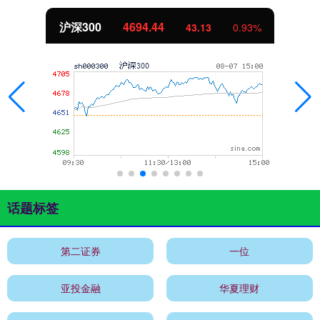
沪深300
4694.44
43.13
0.93%
话题标签
第二证券
一位
亚投金融
华夏理财