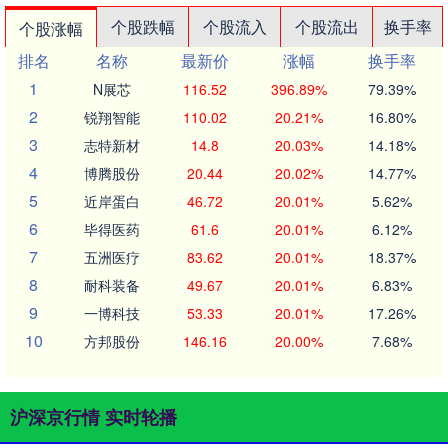
个股跌幅
个股流入
个股流出
换手率
个股涨幅
排名
名称
最新价
涨幅
换手率
1
N展芯
116.52
396.89%
79.39%
2
锐翔智能
110.02
20.21%
16.80%
3
志特新材
14.8
20.03%
14.18%
4
博腾股份
20.44
20.02%
14.77%
5
近岸蛋白
46.72
20.01%
5.62%
6
毕得医药
61.6
20.01%
6.12%
7
五洲医疗
83.62
20.01%
18.37%
8
耐科装备
49.67
20.01%
6.83%
9
一博科技
53.33
20.01%
17.26%
10
方邦股份
146.16
20.00%
7.68%
沪深京行情 实时轮播