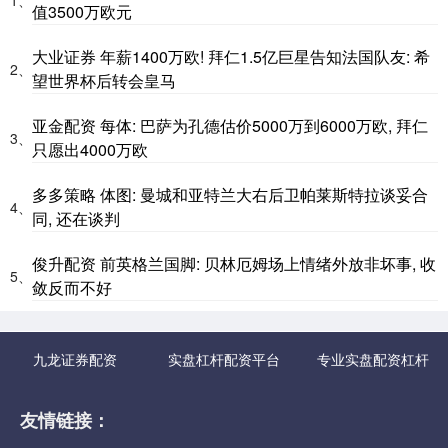
值3500万欧元
大业证券 年薪1400万欧! 拜仁1.5亿巨星告知法国队友: 希
2、
望世界杯后转会皇马
亚金配资 每体: 巴萨为孔德估价5000万到6000万欧, 拜仁
3、
只愿出4000万欧
多多策略 体图: 曼城和亚特兰大右后卫帕莱斯特拉谈妥合
4、
同, 还在谈判
俊升配资 前英格兰国脚: 贝林厄姆场上情绪外放非坏事, 收
5、
敛反而不好
九龙证券配资
实盘杠杆配资平台
专业实盘配资杠杆
友情链接：