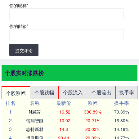
你的昵称
*
你的邮箱
*
提交评论
个股实时涨跌榜
个股跌幅
个股流入
个股流出
换手率
个股涨幅
排名
名称
最新价
涨幅
换手率
1
N展芯
116.52
396.89%
79.39%
2
锐翔智能
110.02
20.21%
16.80%
3
志特新材
14.8
20.03%
14.18%
4
博腾股份
20.44
20.02%
14.77%