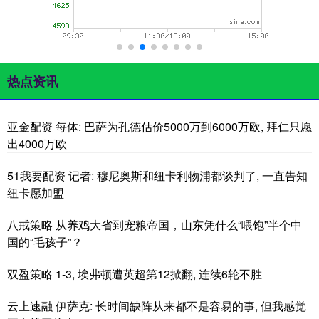
热点资讯
亚金配资 每体: 巴萨为孔德估价5000万到6000万欧, 拜仁只愿
出4000万欧
51我要配资 记者: 穆尼奥斯和纽卡利物浦都谈判了, 一直告知
纽卡愿加盟
八戒策略 从养鸡大省到宠粮帝国，山东凭什么“喂饱”半个中
国的“毛孩子”？
双盈策略 1-3, 埃弗顿遭英超第12掀翻, 连续6轮不胜
云上速融 伊萨克: 长时间缺阵从来都不是容易的事, 但我感觉