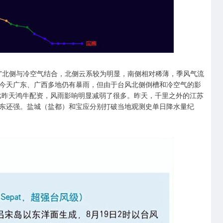
沙”北侧与冷空气结合，北侧云系较为明显，南侧相对稀薄，季风气流
今天广东、广西多地仍有暴雨，但由于台风北侧倒槽和冷空气的影
比昨天鸿牛配资，风雨影响明显减弱了很多。昨天，千里之外的江苏
东还强。盐城（盐都）和宝应分别打破当地观测史单日降水量纪