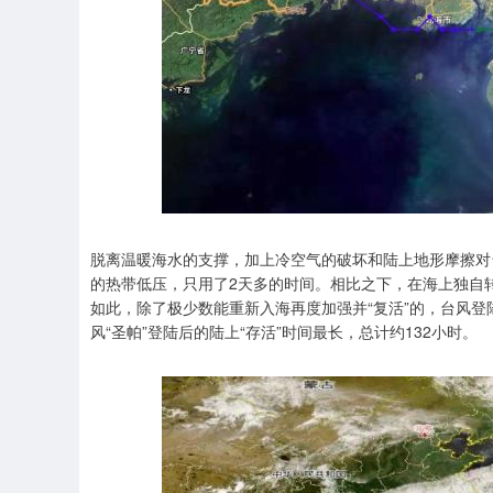
深证成指
14311.01
.68
1.02%
200.89
1
脱离温暖海水的支撑，加上冷空气的破坏和陆上地形摩擦对
的热带低压，只用了2天多的时间。相比之下，在海上独自转
如此，除了极少数能重新入海再度加强并“复活”的，台风登陆
风“圣帕”登陆后的陆上“存活”时间最长，总计约132小时。