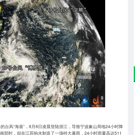
的台风“海葵”，8月8日凌晨登陆浙江，导致宁波象山局地24小时降
安徽南部时，却在江苏响水制造了一场特大暴雨，24小时雨量高达511