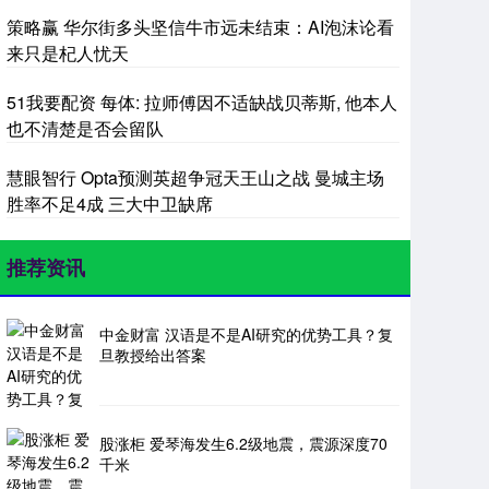
策略赢 华尔街多头坚信牛市远未结束：AI泡沫论看
来只是杞人忧天
51我要配资 每体: 拉师傅因不适缺战贝蒂斯, 他本人
也不清楚是否会留队
慧眼智行 Opta预测英超争冠天王山之战 曼城主场
胜率不足4成 三大中卫缺席
推荐资讯
中金财富 汉语是不是AI研究的优势工具？复
旦教授给出答案
股涨柜 爱琴海发生6.2级地震，震源深度70
千米