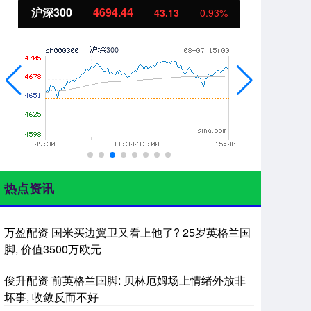
北证50
1134.24
创
11.37
1.01%
热点资讯
万盈配资 国米买边翼卫又看上他了? 25岁英格兰国
脚, 价值3500万欧元
俊升配资 前英格兰国脚: 贝林厄姆场上情绪外放非
坏事, 收敛反而不好