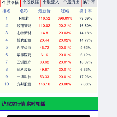
个股跌幅
个股流入
个股流出
换手率
个股涨幅
排名
名称
最新价
涨幅
换手率
1
N展芯
116.52
396.89%
79.39%
2
锐翔智能
110.02
20.21%
16.80%
3
志特新材
14.8
20.03%
14.18%
4
博腾股份
20.44
20.02%
14.77%
5
近岸蛋白
46.72
20.01%
5.62%
6
毕得医药
61.6
20.01%
6.12%
7
五洲医疗
83.62
20.01%
18.37%
8
耐科装备
49.67
20.01%
6.83%
9
一博科技
53.33
20.01%
17.26%
10
方邦股份
146.16
20.00%
7.68%
沪深京行情 实时轮播