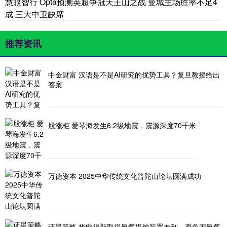
慧眼智行 Opta预测英超争冠天王山之战 曼城主场胜率不足4
成 三大中卫缺席
推荐资讯
中金财富 汉语是不是AI研究的优势工具？复旦教授给出
答案
股涨柜 爱琴海发生6.2级地震，震源深度70千米
万德资本 2025中华传统文化普陀山论坛圆满成功
证星策略 华电福新取得氢气提纯装置专利，避免因氢气