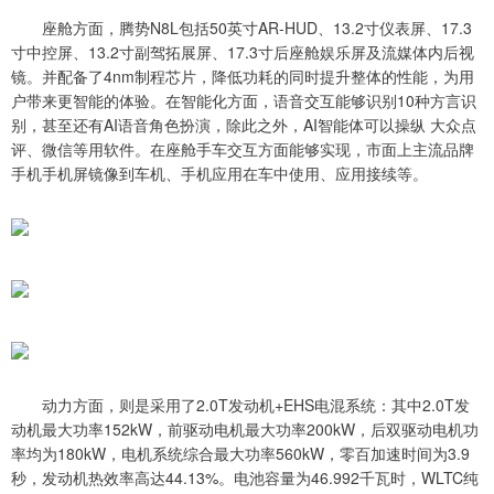
座舱方面，腾势N8L包括50英寸AR-HUD、13.2寸仪表屏、17.3
寸中控屏、13.2寸副驾拓展屏、17.3寸后座舱娱乐屏及流媒体内后视
镜。并配备了4nm制程芯片，降低功耗的同时提升整体的性能，为用
户带来更智能的体验。在智能化方面，语音交互能够识别10种方言识
别，甚至还有AI语音角色扮演，除此之外，AI智能体可以操纵 大众点
评、微信等用软件。在座舱手车交互方面能够实现，市面上主流品牌
手机手机屏镜像到车机、手机应用在车中使用、应用接续等。
动力方面，则是采用了2.0T发动机+EHS电混系统：其中2.0T发
动机最大功率152kW，前驱动电机最大功率200kW，后双驱动电机功
率均为180kW，电机系统综合最大功率560kW，零百加速时间为3.9
秒，发动机热效率高达44.13%。电池容量为46.992千瓦时，WLTC纯