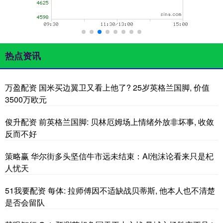
热点资讯
万盈配资 国米买边翼卫又看上他了? 25岁英格兰国脚, 价值
3500万欧元
俊升配资 前英格兰国脚: 贝林厄姆场上情绪外放非坏事, 收敛
反而不好
策略赢 华尔街多头坚信牛市远未结束：AI泡沫论看来只是杞
人忧天
51我要配资 每体: 拉师傅因不适缺战贝蒂斯, 他本人也不清楚
是否会留队