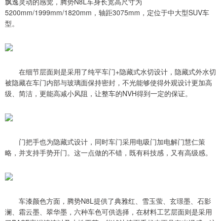
飘逸灵动的感觉，腾势N8L车身长宽高尺寸为
5200mm/1999mm/1820mm，轴距3075mm，定位于中大型SUV车
型。
在细节层面则是采用了纯平车门+隐藏式水切设计，隐藏式外水切
被隐藏在车门内部与玻璃面保持密封，不光能够使得外观设计更加高
级、简洁，更能高减小风阻，让整车的NVH得到一定的保证。
门把手也为隐藏式设计，同时车门采用电吸门加电解门慧仁策
略，并支持手势开门。这一点做的不错，既有科技感，又有高级感。
车漆颜色方面，腾势N8L提供了典雅红、雪玉萤、玄璟墨、石影
澜、霜云墨、翠华墨，六种车色可供选择，在材料工艺层面则是采用