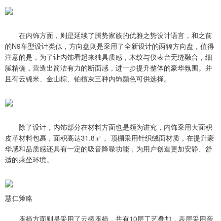
在内饰方面，则是延续了腾势家族的优雅之势设计语言，和之前
的N9车型设计类似，方向盘则是采用了全新设计的两辐方向盘，值得
注意的是，为了让内饰看起来独具质感，木纹与仪表台无缝融合，细
腻精确，营造出简洁有力的断面感，进一步提升整体的豪华氛围。并
且有云锦米、金山棕、铂檀灰三种内饰颜色可供选择。
除了设计，内饰部分在材料方面也是颇为讲究，内饰采用大面积
皮革材料包裹，面积高达31.8㎡， 顶棚采用针织绒面材质，在提升豪
华感和品质感还具有一定的吸音降噪功能，为用户创造更加安静、舒
适的乘坐环境。
慧仁策略
座椅方面则是采用了云梄座椅，共有10层工艺叠加，表层采用亲