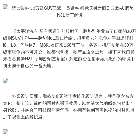
【太平洋汽车 新车频道】前段时间，腾势刚刚发布了自家的30万
级别SUV车型——腾势N8L慧仁策略，很明显它的竞争对手就是理想
i8、L8、问界M7、M8以及蔚来ES8等车型，各家主机厂今年在30万
级市场争的不可开交，谁都想拿出一款产品通杀全局，接下来我们就
来看看腾势N8L（询底价|查参配）到底能否在竞争如此激烈的环境中
拼出属于自己的一番天地。
外观设计层面，腾势N8L延续了家族化设计语言，并且蕴含东方
文化，整车设计简约的同时也强调凌厉，以简洁大气的线条勾勒出车
身轮廓，并融合了科技感与豪华感，在拥有独到审美风格的同时也增
加了视觉上的辨识度。