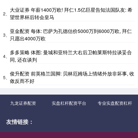
大业证券 年薪1400万欧! 拜仁1.5亿巨星告知法国队友: 希
2、
望世界杯后转会皇马
亚金配资 每体: 巴萨为孔德估价5000万到6000万欧, 拜仁
3、
只愿出4000万欧
多多策略 体图: 曼城和亚特兰大右后卫帕莱斯特拉谈妥合
4、
同, 还在谈判
俊升配资 前英格兰国脚: 贝林厄姆场上情绪外放非坏事, 收
5、
敛反而不好
九龙证券配资
实盘杠杆配资平台
专业实盘配资杠杆
友情链接：