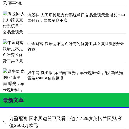
淘股神 人民币跨境支付系统单日交易量现天量增长？中
国银行：网传消息不实
中金财富 汉语是不是AI研究的优势工具？复旦教授给出
答案
鼎牛网 岚图版“库里南”曝光，车长超5米2，配4颗激光
雷达+800V智能超混
最新文章
万盈配资 国米买边翼卫又看上他了? 25岁英格兰国脚, 价
1、
值3500万欧元