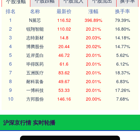
个股跌幅
个股流入
个股流出
换手率
个股涨幅
排名
名称
最新价
涨幅
换手率
1
N展芯
116.52
396.89%
79.39%
2
锐翔智能
110.02
20.21%
16.80%
3
志特新材
14.8
20.03%
14.18%
4
博腾股份
20.44
20.02%
14.77%
5
近岸蛋白
46.72
20.01%
5.62%
6
毕得医药
61.6
20.01%
6.12%
7
五洲医疗
83.62
20.01%
18.37%
8
耐科装备
49.67
20.01%
6.83%
9
一博科技
53.33
20.01%
17.26%
10
方邦股份
146.16
20.00%
7.68%
沪深京行情 实时轮播