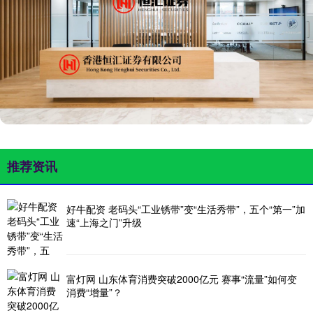
推荐资讯
好牛配资 老码头“工业锈带”变“生活秀带”，五个“第一”加
速“上海之门”升级
富灯网 山东体育消费突破2000亿元 赛事“流量”如何变
消费“增量”？