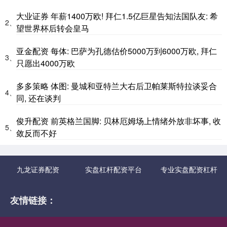
大业证券 年薪1400万欧! 拜仁1.5亿巨星告知法国队友: 希
2、
望世界杯后转会皇马
亚金配资 每体: 巴萨为孔德估价5000万到6000万欧, 拜仁
3、
只愿出4000万欧
多多策略 体图: 曼城和亚特兰大右后卫帕莱斯特拉谈妥合
4、
同, 还在谈判
俊升配资 前英格兰国脚: 贝林厄姆场上情绪外放非坏事, 收
5、
敛反而不好
九龙证券配资
实盘杠杆配资平台
专业实盘配资杠杆
友情链接：