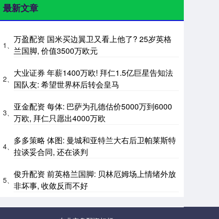
最新文章
万盈配资 国米买边翼卫又看上他了? 25岁英格
1、
兰国脚, 价值3500万欧元
大业证券 年薪1400万欧! 拜仁1.5亿巨星告知法
2、
国队友: 希望世界杯后转会皇马
亚金配资 每体: 巴萨为孔德估价5000万到6000
3、
万欧, 拜仁只愿出4000万欧
多多策略 体图: 曼城和亚特兰大右后卫帕莱斯特
4、
拉谈妥合同, 还在谈判
俊升配资 前英格兰国脚: 贝林厄姆场上情绪外放
5、
非坏事, 收敛反而不好