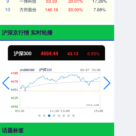
9
一博科技
53.33
20.01%
17.26%
10
方邦股份
146.16
20.00%
7.68%
沪深京行情 实时轮播
沪深300
4694.44
北
43.13
0.93%
话题标签