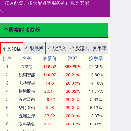
资、按月配资、按天配资等服务的正规真实配
验。
个股实时涨跌榜
个股跌幅
个股流入
个股流出
换手率
个股涨幅
排名
名称
最新价
涨幅
换手率
1
N展芯
116.52
396.89%
79.39%
2
锐翔智能
110.02
20.21%
16.80%
3
志特新材
14.8
20.03%
14.18%
4
博腾股份
20.44
20.02%
14.77%
5
近岸蛋白
46.72
20.01%
5.62%
6
毕得医药
61.6
20.01%
6.12%
7
五洲医疗
83.62
20.01%
18.37%
8
耐科装备
49.67
20.01%
6.83%